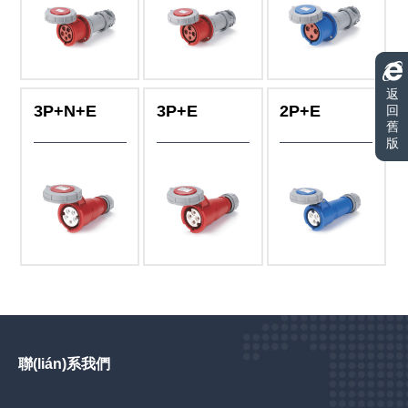
返
3P+N+E
3P+E
2P+E
回
舊
版
聯(lián)系我們