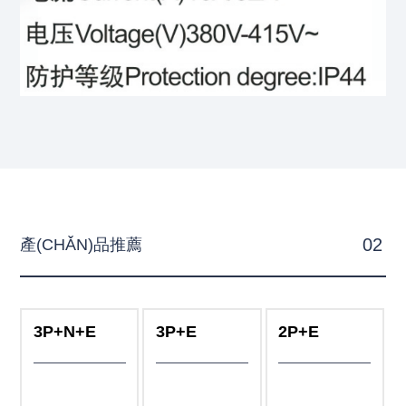
02
產(CHǍN)品推薦
3P+N+E
3P+E
2P+E